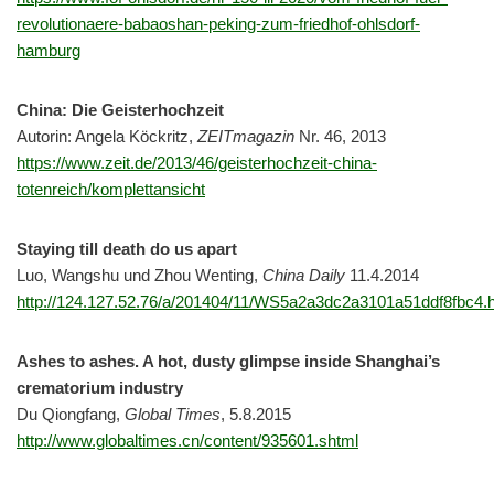
revolutionaere-babaoshan-peking-zum-friedhof-ohlsdorf-
hamburg
China: Die Geisterhochzeit
Autorin: Angela Köckritz,
ZEITmagazin
Nr. 46, 2013
https://www.zeit.de/2013/46/geisterhochzeit-china-
totenreich/komplettansicht
Staying till death do us apart
Luo, Wangshu und Zhou Wenting,
China Daily
11.4.2014
http://124.127.52.76/a/201404/11/WS5a2a3dc2a3101a51ddf8fbc4.
Ashes to ashes. A hot, dusty glimpse inside Shanghai’s
crematorium industry
Du Qiongfang,
Global Times
, 5.8.2015
http://www.globaltimes.cn/content/935601.shtml