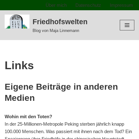
Über mich
Datenschutz
Impressum
Zum
Friedhofswelten
Inhalt
Blog von Maja Linnemann
springen
Links
Eigene Beiträge in anderen
Medien
Wohin mit den Toten?
In der 25-Millionen-Metropole Peking sterben jährlich knapp
100.000 Menschen. Was passiert mit ihnen nach dem Tod? Ein
Spaziergang über Friedhöfe in der chinesischen Hauptstadt.