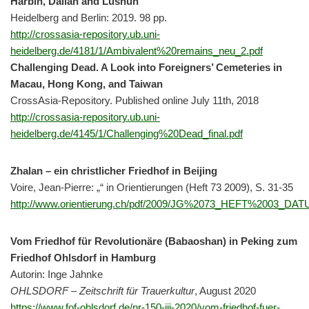
Harbin, Dalian and Lüshun
Heidelberg and Berlin: 2019. 98 pp.
http://crossasia-repository.ub.uni-
heidelberg.de/4181/1/Ambivalent%20remains_neu_2.pdf
Challenging Dead. A Look into Foreigners’ Cemeteries in
Macau, Hong Kong, and Taiwan
CrossAsia-Repository. Published online July 11th, 2018
http://crossasia-repository.ub.uni-
heidelberg.de/4145/1/Challenging%20Dead_final.pdf
Zhalan – ein christlicher Friedhof in Beijing
Voire, Jean-Pierre: „“ in Orientierungen (Heft 73 2009), S. 31-35
http://www.orientierung.ch/pdf/2009/JG%2073_HEFT%2003_D
Vom Friedhof für Revolutionäre (Babaoshan) in Peking zum
Friedhof Ohlsdorf in Hamburg
Autorin: Inge Jahnke
OHLSDORF – Zeitschrift für Trauerkultur
, August 2020
https://www.fof-ohlsdorf.de/nr-150-iii-2020/vom-friedhof-fuer-