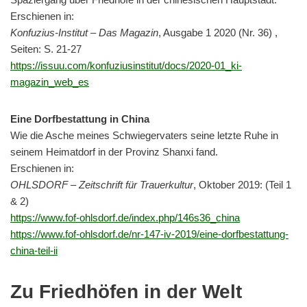
Erschienen in:
Konfuzius-Institut – Das Magazin
, Ausgabe 1 2020 (Nr. 36) ,
Seiten: S. 21-27
https://issuu.com/konfuziusinstitut/docs/2020-01_ki-
magazin_web_es
Eine Dorfbestattung in China
Wie die Asche meines Schwiegervaters seine letzte Ruhe in
seinem Heimatdorf in der Provinz Shanxi fand.
Erschienen in:
OHLSDORF – Zeitschrift für Trauerkultur
, Oktober 2019: (Teil 1
& 2)
https://www.fof-ohlsdorf.de/index.php/146s36_china
https://www.fof-ohlsdorf.de/nr-147-iv-2019/eine-dorfbestattung-
china-teil-ii
Zu Friedhöfen in der Welt